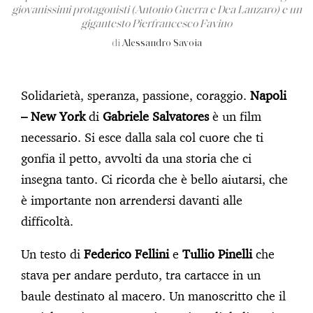
giovanissimi protagonisti (Antonio Guerra e Dea Lanzaro) e un
gigantesto Pierfrancesco Favino
di
Alessandro Savoia
Solidarietà, speranza, passione, coraggio.
Napoli
– New York
di
Gabriele Salvatores
è un film
necessario. Si esce dalla sala col cuore che ti
gonfia il petto, avvolti da una storia che ci
insegna tanto. Ci ricorda che è bello aiutarsi, che
è importante non arrendersi davanti alle
difficoltà.
Un testo di
Federico Fellini
e
Tullio Pinelli
che
stava per andare perduto, tra cartacce in un
baule destinato al macero. Un manoscritto che il