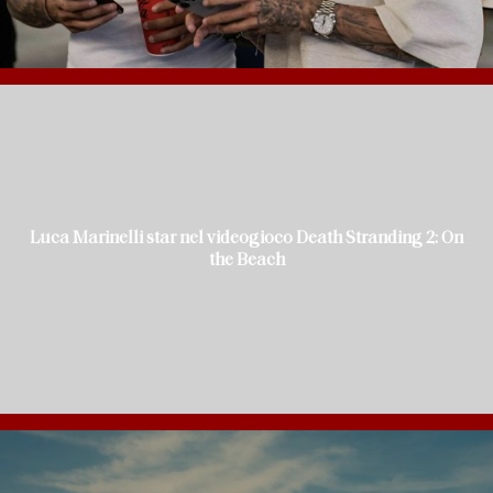
Luca Marinelli star nel videogioco Death Stranding 2: On
the Beach