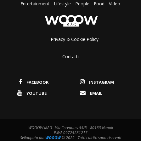
Entertainment
Lifestyle
People
Food
Video
Privacy & Cookie Policy
Contatti
FACEBOOK
INSTAGRAM
YOUTUBE
EMAIL
WOOOW MAG - Via Cervantes 55/5 - 80133 Napoli
P.IVA 09725281217
Sviluppato da:
WOOOW
© 2022 - Tutti i diritti sono riservati