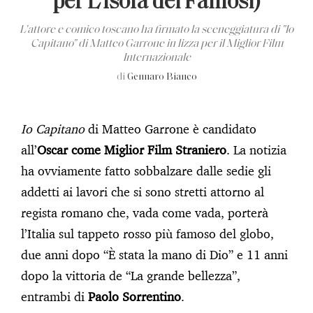
per L’Isola dei Famosi)
L'attore e comico toscano ha firmato la sceneggiatura di "Io
Capitano" di Matteo Garrone in lizza per il Miglior Film
Internazionale
di
Gennaro Bianco
Io Capitano
di Matteo Garrone è candidato
all’
Oscar come Miglior Film Straniero
. La notizia
ha ovviamente fatto sobbalzare dalle sedie gli
addetti ai lavori che si sono stretti attorno al
regista romano che, vada come vada, porterà
l’Italia sul tappeto rosso più famoso del globo,
due anni dopo “È stata la mano di Dio” e 11 anni
dopo la vittoria de “La grande bellezza”,
entrambi di
Paolo Sorrentino
.