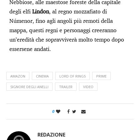
Nebbiose, alle maestose foreste della capitale
degli elfi
Lindon
, al regno mozzafiato di
Númenor, fino agli angoli più remoti della
mappa, questi regni e personaggi creeranno
un’eredità che sopravviverà molto tempo dopo
essersene andati.
AMAZON
CINEMA
LORD OF RINGS
PRIME
SIGNORE DEGLI ANELLI
TRAILER
VIDEO
0
REDAZIONE