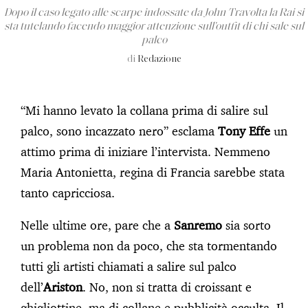
Dopo il caso legato alle scarpe indossate da John Travolta la Rai si
sta tutelando facendo maggior attenzione sull'outfit di chi sale sul
palco
di
Redazione
“Mi hanno levato la collana prima di salire sul
palco, sono incazzato nero” esclama
Tony Effe
un
attimo prima di iniziare l’intervista. Nemmeno
Maria Antonietta, regina di Francia sarebbe stata
tanto capricciosa.
Nelle ultime ore, pare che a
Sanremo
sia sorto
un problema non da poco, che sta tormentando
tutti gli artisti chiamati a salire sul palco
dell’
Ariston
. No, non si tratta di croissant e
ghigliottine, ma di collane e pubblicità occulta. Il