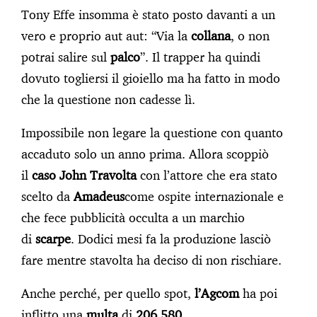
Tony Effe insomma è stato posto davanti a un
vero e proprio aut aut: “Via la
collana
, o non
potrai salire sul
palco
”. Il trapper ha quindi
dovuto togliersi il gioiello ma ha fatto in modo
che la questione non cadesse lì.
Impossibile non legare la questione con quanto
accaduto solo un anno prima. Allora scoppiò
il
caso John Travolta
con l’attore che era stato
scelto da
Amadeus
come ospite internazionale e
che fece pubblicità occulta a un marchio
di
scarpe
. Dodici mesi fa la produzione lasciò
fare mentre stavolta ha deciso di non rischiare.
Anche perché, per quello spot,
l’Agcom
ha poi
inflitto una
multa
di
206.580