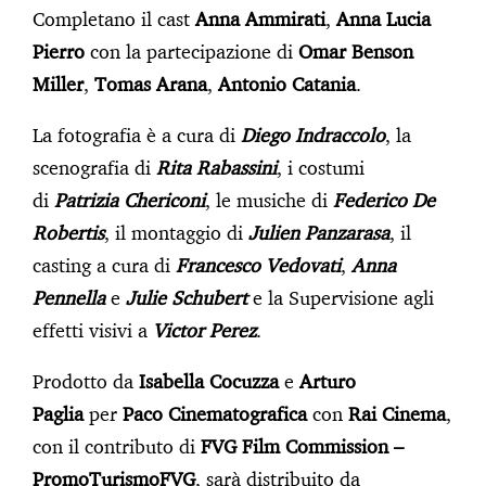
Completano il cast
Anna Ammirati
,
Anna Lucia
Pierro
con la partecipazione di
Omar Benson
Miller
,
Tomas Arana
,
Antonio Catania
.
La fotografia è a cura di
Diego Indraccolo
, la
scenografia di
Rita Rabassini
, i costumi
di
Patrizia Chericoni
, le musiche di
Federico De
Robertis
, il montaggio di
Julien Panzarasa
, il
casting a cura di
Francesco Vedovati
,
Anna
Pennella
e
Julie Schubert
e la Supervisione agli
effetti visivi a
Victor Perez
.
Prodotto da
Isabella Cocuzza
e
Arturo
Paglia
per
Paco Cinematografica
con
Rai Cinema
,
con il contributo di
FVG Film Commission –
PromoTurismoFVG
, sarà distribuito da