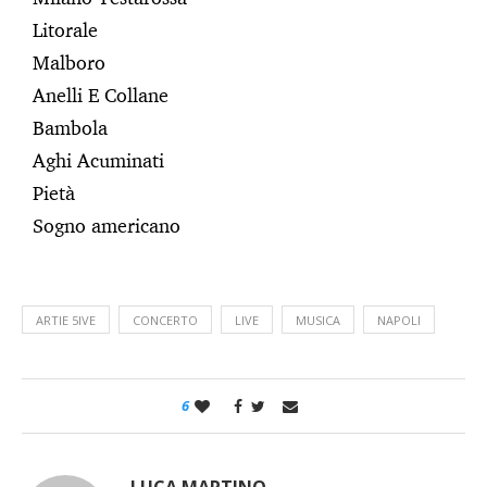
Litorale
Malboro
Anelli E Collane
Bambola
Aghi Acuminati
Pietà
Sogno americano
ARTIE 5IVE
CONCERTO
LIVE
MUSICA
NAPOLI
6
LUCA MARTINO