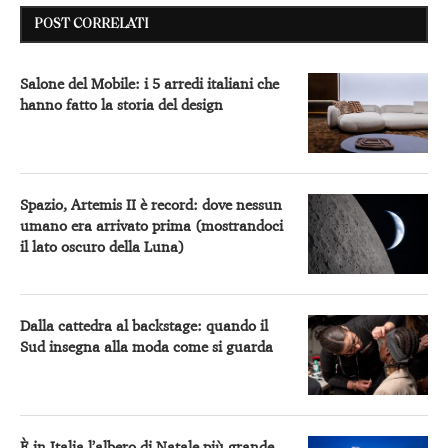
umano era arrivato prima (mostrandoci
il lato oscuro della Luna)
Dalla cattedra al backstage: quando il
Sud insegna alla moda come si guarda
È in Italia l’albero di Natale più grande
del mondo
Black Friday: il decalogo antitruffa (e
antistress) per sopravvivere allo
shopping online