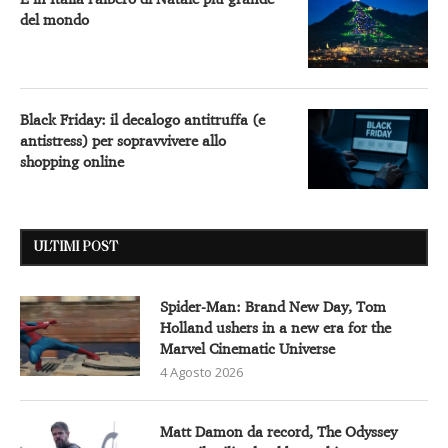
ULTIMI POST
Spider-Man: Brand New Day, Tom
Holland ushers in a new era for the
Marvel Cinematic Universe
4 Agosto 2026
Matt Damon da record, The Odyssey
verso il miliardo al botteghino
4 Agosto 2026
La cartomante della Gen Z? La storia di
Sibylla Martina e di quella tenda viola
che sta cambiando il racconto
dell’esoterismo
31 Luglio 2026