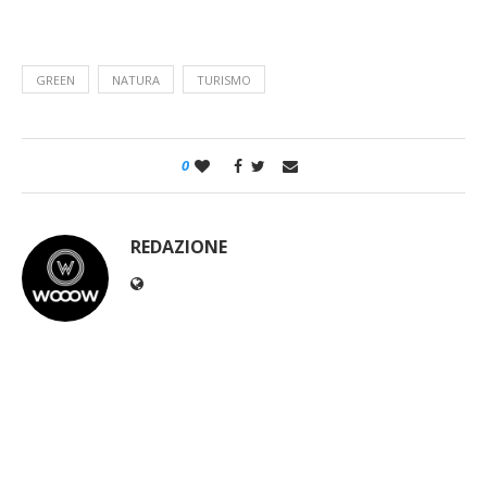
REDAZIONE
POST CORRELATI
Salone del Mobile: i 5 arredi italiani che
hanno fatto la storia del design
Spazio, Artemis II è record: dove nessun