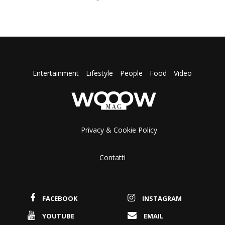
Privacy & Cookie Policy
Contatti
FACEBOOK
INSTAGRAM
YOUTUBE
EMAIL
WOOOW MAG - Via Cervantes 55/5 - 80133 Napoli
P.IVA 09725281217
Sviluppato da:
WOOOW
© 2022 - Tutti i diritti sono riservati