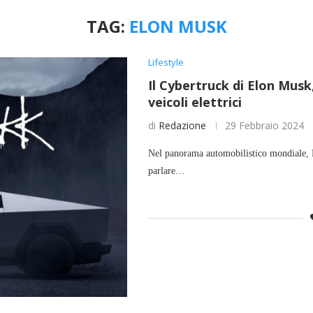
TAG:
ELON MUSK
Lifestyle
Il Cybertruck di Elon Musk
veicoli elettrici
di
Redazione
29 Febbraio 2024
Nel panorama automobilistico mondiale, E
parlare…