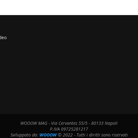
ideo
WOOOW MAG - Via Cervantes 55/5 - 80133 Napoli
P.IVA 09725281217
Sviluppato da:
WOOOW
© 2022 - Tutti i diritti sono riservati