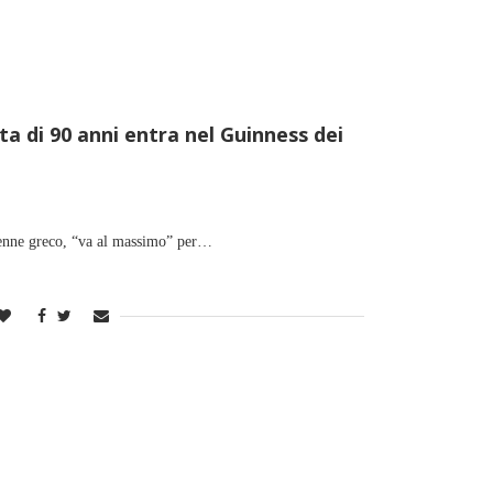
a di 90 anni entra nel Guinness dei
90enne greco, “va al massimo” per…