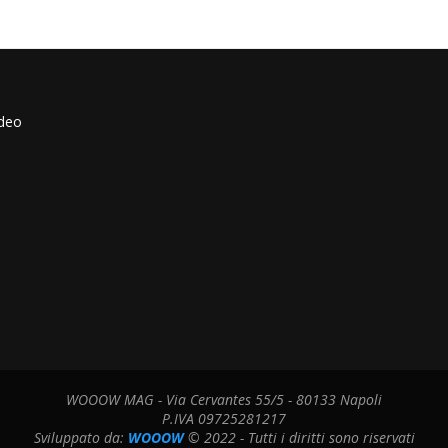
ideo
WOOOW MAG - Via Cervantes 55/5 - 80133 Napoli
P.IVA 09725281217
Sviluppato da:
WOOOW
© 2022 - Tutti i diritti sono riservati