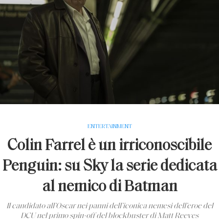
ENTERTAINMENT
Colin Farrel è un irriconoscibile
Penguin: su Sky la serie dedicata
al nemico di Batman
Il candidato all’Oscar nei panni dell’iconica nemesi dell’eroe del
DCU nel primo spin-off del blockbuster di Matt Reeves