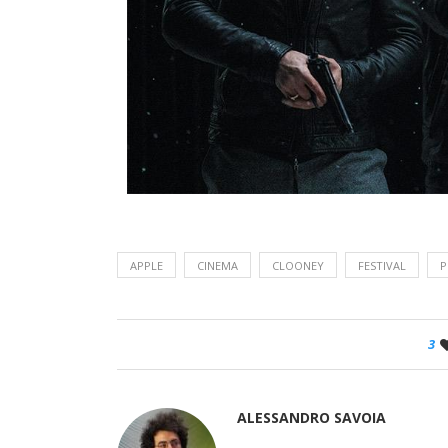
APPLE
CINEMA
CLOONEY
FESTIVAL
P
3
ALESSANDRO SAVOIA