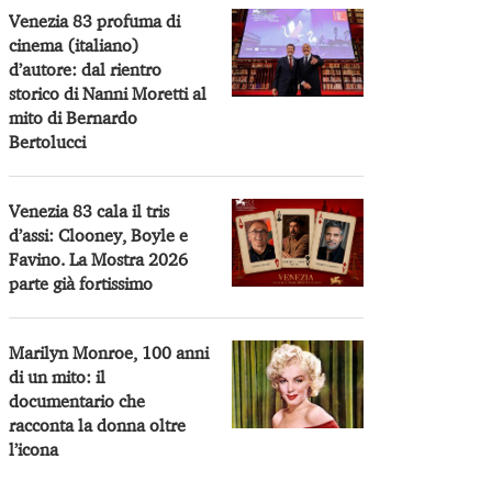
Venezia 83 profuma di
cinema (italiano)
d’autore: dal rientro
storico di Nanni Moretti al
mito di Bernardo
Bertolucci
Venezia 83 cala il tris
d’assi: Clooney, Boyle e
Favino. La Mostra 2026
parte già fortissimo
Marilyn Monroe, 100 anni
di un mito: il
documentario che
racconta la donna oltre
l’icona
Credits Giorgio