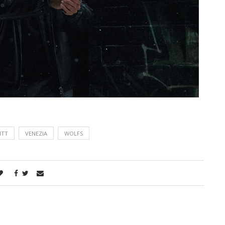
ITT
VENEZIA
WOLFS