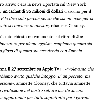
oro arrivo c’era la news riportata sul ‘New York
to
un cachet di 35 milioni di dollari
ciascuno per il
E lo dico solo perché penso che sia un male per la
ente si convinca di questo»,
ribadisce Clooney.
è stato chiesto un commento sul ritiro di
Joe
dimostrato per niente egoista, sappiamo quanto sia
orgoglioso di quanto sta accadendo con Kamala
orma
il 27 settembre su Apple Tv+
.
«’Volevamo che
bbiamo avuto qualche intoppo. E’ un peccato, ma
persone»
, ammette Clooney, che tuttavia ammette:
rivoluzione nel nostro settore ma c’è ancora
ù opportunità per tutti, soprattutto per i giovani