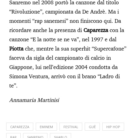
Sanremo nel 2008 portò la canzone dal titolo
“Rivoluzione”, campionata da De Andrè. Ma i
momenti “rap sanemesi” non finiscono qui. Da
ricordare anche la presenza di
Caparezza
con la
canzone “E la notte se ne va”, nel 1997 e dal
Piotta
che, mentre la sua superhit “Supercafone”
faceva da sigla del campionato di calcio in
Giappone, lui nell’edizione 2004 condotta da
Simona Ventura, arrivò con il brano “Ladro di
te”.
Annamaria Martinisi
CAPAREZZA
EMINEM
FESTIVAL
GUÈ
HIP HOP
RAP
SANREMO
SHABLO