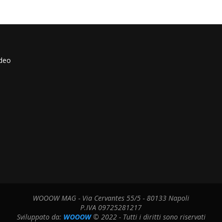
ideo
WOOOW MAG - Via Cervantes 55/5 - 80133 Napoli
P.IVA 09725281217
Sviluppato da:
WOOOW
© 2022 - Tutti i diritti sono riservati