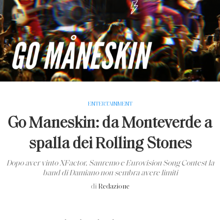
ENTERTAINMENT
Go Maneskin: da Monteverde a
spalla dei Rolling Stones
Dopo aver vinto XFactor, Sanremo e Eurovision Song Contest la
band di Damiano non sembra avere limiti
di
Redazione