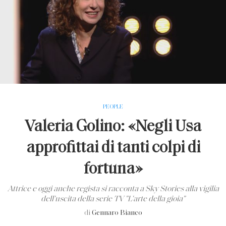
PEOPLE
Valeria Golino: «Negli Usa
approfittai di tanti colpi di
fortuna»
Attrice e oggi anche regista si racconta a Sky Stories alla vigilia
dell'uscita della serie TV "L'arte della gioia"
di
Gennaro Bianco