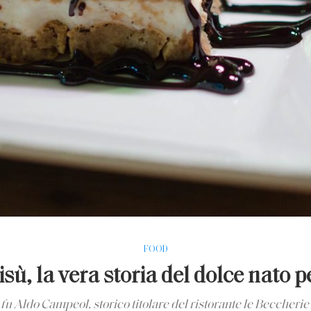
FOOD
sù, la vera storia del dolce nato p
 fu Aldo Campeol, storico titolare del ristorante le Beccherie