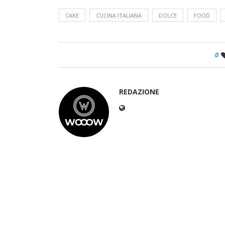
CAKE
CUCINA ITALIANA
DOLCE
FOOD
0
REDAZIONE