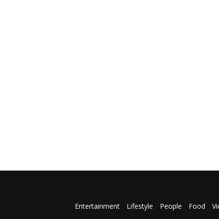
Entertainment
Lifestyle
People
Food
V