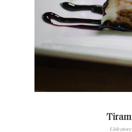
Tirami
L'ideatore