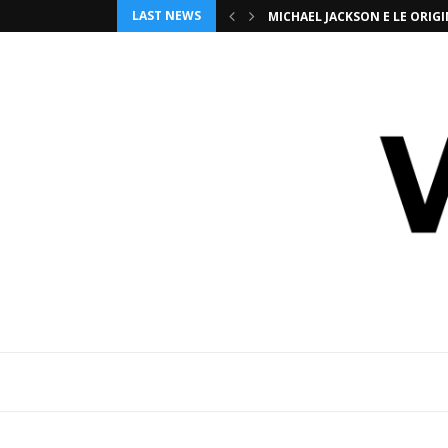
LAST NEWS
SPIDER-MAN: BRAND NEW D
MICHAEL JACKSON E LE OR