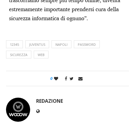
trascorriamo sempre più tempo online, diventa
estremamente importante prendersi cura della
sicurezza informatica di ognuno”.
12345
JUVENTUS
NAPOLI
PASSWORD
SICUREZZA
WEB
0
REDAZIONE